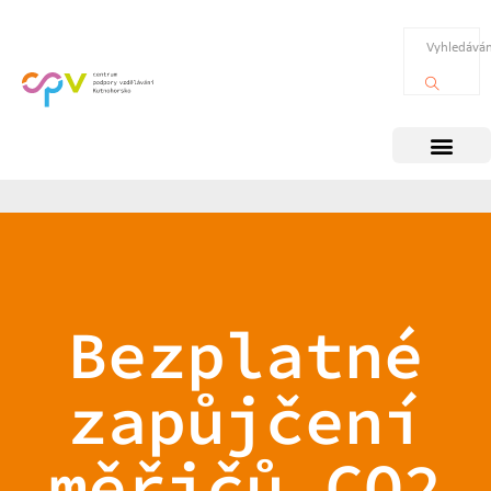
Bezplatné
zapůjčení
měřičů CO2