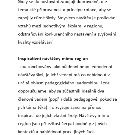
Školy se do hostování zapojují dobrovolně, dle
tema cké připravenost a principu rotace, aby se
zapojily různé školy. Smyslem návštěv je posilování
vztahů mezi jednotlivými školami v regionu,
odstraňování konkurenčního nastavení a zvyšování
kvality vzdělávání.
Inspirativní návštěvy mimo region
Jsou koncipovány jako půldenní nebo jednodenní
návštěvy škol, jejichž vedení má co nabídnout v
určité oblasti pedagogického leadershipu. I zde
doporučujeme, aby se zúčastnili ideálně dva
členové vedení (popř. i další pedagogové, pokud se
jich téma týká). To zvyšuje šanci na přenos
inspirací do jejich vlastní školy. Návštěvy mimo
region jsou příležitost čerpat podněty z jiných
kontextů a nahlédnout praxi jiných škol.