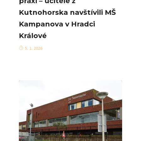
praxi – učitelé z
Kutnohorska navštívili MŠ
Kampanova v Hradci
Králové
5. 1. 2026