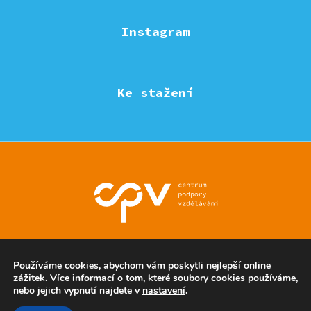
Instagram
Ke stažení
© Eduzmena region - všechna práva vyhrazena
Používáme cookies, abychom vám poskytli nejlepší online
zážitek. Více informací o tom, které soubory cookies používáme,
nebo jejich vypnutí najdete v
nastavení
.
Ochrana soukromí