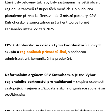
které byly osloveny tak, aby byly zastoupeny největší obce v
regionu a zároveň zástupci těch menších. Do budoucna
plánujeme přizvat ke členství i další místní partnery.
CPV
Kutnohorsko je samostatnou právní entitou ve formě
zapsaného ústavu od září 2025.
CPV Kutnohorsko se skládá z týmu koordinátorů cílových
skupin a
regionálních průvodců škol,
s podporou
administrativní, komunikační a produkční.
Neformálním orgánem CPV Kutnohorsko je tzv. Výbor
regionálního partnerství pro vzdělávání
– skupina osobností
zastupujících zejména zřizovatele škol a organizace spojené se
vzděláváním.
CPV Kutnohorsko podněcuje v regionu také debatu o tom,