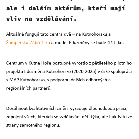
ale i dalším aktérům, kteří mají
vliv na vzdělávání.
Aktuálně fungují tato centra dvě – na Kutnohorsku a
Šumpersku-Zábřežsku
a model Eduzměny se bude šířit dál.
Centrum v Kutné Hoře postupně vyrostlo z pětiletého pilotního
projektu Eduzměna
Kutnohorsko (2020-2025) v úzké spolupráci
s MAP Kutnohorsko, s podporou dalších odborných a
regionálních partnerů.
Dosáhnout kvalitativních změn vyžaduje dlouhodobou práci,
za
pojení všech, kterých se vzdělávání dětí týká, ale i aktivitu ze
strany
samotného regionu.