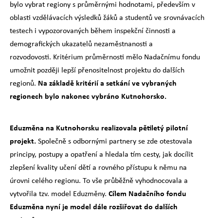
bylo vybrat regiony s průměrnými hodnotami, především v
oblasti vzdělávacích výsledků žáků a studentů ve srovnávacích
testech i vypozorovaných během inspekční činnosti a
demografických ukazatelů nezaměstnanosti a
rozvodovosti. Kritérium průměrnosti mělo Nadačnímu fondu
umožnit později lepší přenositelnost projektu do dalších
Na základě kritérií a setkání ve vybraných
regionů.
regionech bylo nakonec vybráno Kutnohorsko.
Eduzměna na Kutnohorsku realizovala pětiletý pilotní
projekt.
Společně s odbornými partnery se zde otestovala
principy, postupy a opatření a hledala tím cesty, jak docílit
zlepšení kvality učení dětí a rovného přístupu k němu na
úrovni celého regionu. To vše průběžně vyhodnocovala a
Cílem Nadačního fondu
vytvořila tzv. model Eduzměny.
Eduzměna nyní je model dále rozšiřovat do dalších