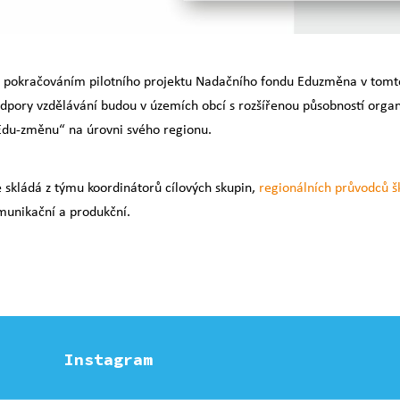
 pokračováním pilotního projektu Nadačního fondu Eduzměna v tomt
pory vzdělávání budou v územích obcí s rozšířenou působností organ
Edu-změnu“ na úrovni svého regionu.
 skládá z týmu koordinátorů cílových skupin,
regionálních průvodců š
omunikační a produkční.
Instagram