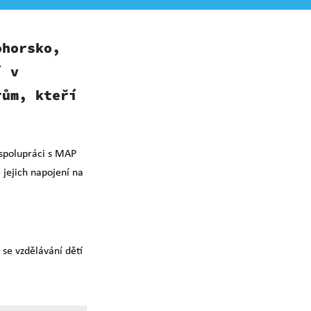
ohorsko,
í v
rům, kteří
 spolupráci s MAP
ě jejich napo
jení na
 se vzdělávání dětí