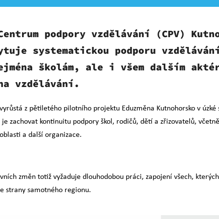
Centrum podpory vzdělávání (CPV) Kutn
ytuje systematickou
podporu vzděláván
ejména školám, ale i všem dalším akté
na vzdělávání.
yrůstá z pětiletého pilotního projektu Eduzměna
Kutnohorsko v úzké
 je zachovat
kontinuitu podpory škol, rodičů, dětí a zřizovatelů, včetn
oblasti a další organizace.
ivních změn totiž vyžaduje dlouhodobou práci, za
pojení všech, kterých
 ze strany
samotného regionu.