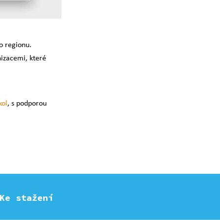
o regionu.
izacemi, které
kol
, s podporou
Ke stažení