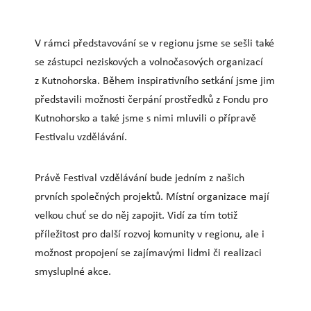
V rámci představování se v regionu jsme se sešli také
se zástupci neziskových a volnočasových organizací
z Kutnohorska. Během inspirativního setkání jsme jim
představili možnosti čerpání prostředků z Fondu pro
Kutnohorsko a také jsme s nimi mluvili o přípravě
Festivalu vzdělávání.
Právě Festival vzdělávání bude jedním z našich
prvních společných projektů. Místní organizace mají
velkou chuť se do něj zapojit. Vidí za tím totiž
příležitost pro další rozvoj komunity v regionu, ale i
možnost propojení se zajímavými lidmi či realizaci
smysluplné akce.