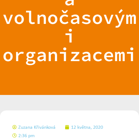
volnočasovým
i
organizacemi
Zuzana Křivánková
12 května, 2020
2:36 pm