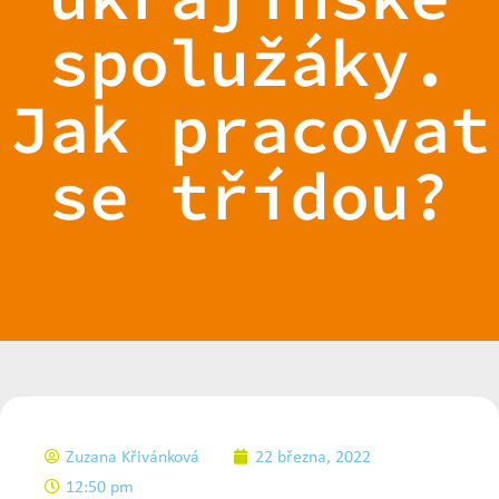
spolužáky.
Jak pracovat
se třídou?
Zuzana Křivánková
22 března, 2022
12:50 pm