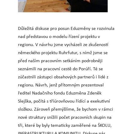
Důležitá diskuse pro posun Eduzměny se rozvinula
nad představou o modelu řízení projektu v
regionu. V návrhu jsme vycházeli ze zkušeností
německého projektu Ruhrfutur, s nímž jsme se
před naším pracovním setkáním podrobněji
seznámili na pracovní cestě do Porúří. Té se
zúčastnili zástupci obsahových partnerů i lidé z
regionu. Návrh, jenž přítomným prezentoval
ředitel Nadačního fondu Eduzměna Zdeněk
Slejška, počítá s tříúrovňovou řídící a exekutivní
složkou. Zároveň přemýšlíme, že bychom v rámci
nové struktury snížili počet pracovních skupin na
tři, které by byly tematicky zaměřené na ŠKOLU,
INFRASTRUKTURU A KOMUNITU. Diskuse nás