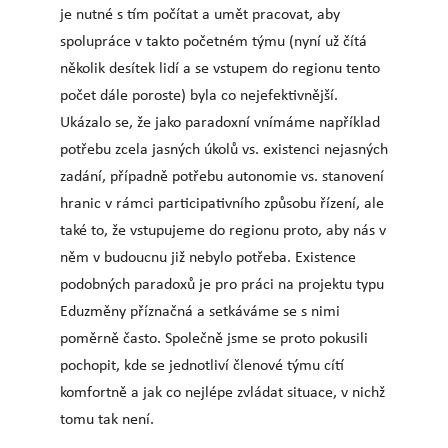
je nutné s tím počítat a umět pracovat, aby
spolupráce v takto početném týmu (nyní už čítá
několik desítek lidí a se vstupem do regionu tento
počet dále poroste) byla co nejefektivnější.
Ukázalo se, že jako paradoxní vnímáme například
potřebu zcela jasných úkolů vs. existenci nejasných
zadání, případně potřebu autonomie vs. stanovení
hranic v rámci participativního způsobu řízení, ale
také to, že vstupujeme do regionu proto, aby nás v
něm v budoucnu již nebylo potřeba. Existence
podobných paradoxů je pro práci na projektu typu
Eduzměny příznačná a setkáváme se s nimi
poměrně často. Společně jsme se proto pokusili
pochopit, kde se jednotliví členové týmu cítí
komfortně a jak co nejlépe zvládat situace, v nichž
tomu tak není.