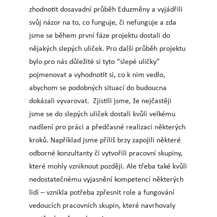
zhodnotit dosavadní průběh Eduzměny a vyjádřili
svůj názor na to, co funguje, či nefunguje a zda
jsme se během první fáze projektu dostali do
nějakých slepých uliček. Pro další průběh projektu
bylo pro nás důležité si tyto “slepé uličky”
pojmenovat a vyhodnotit si, co k nim vedlo,
abychom se podobných situací do budoucna
dokázali vyvarovat. Zjistili jsme, že nejčastěji
jsme se do slepých uliček dostali kvůli velkému
nadšení pro práci a předčasné realizaci některých
kroků. Například jsme příliš brzy zapojili některé
odborné konzultanty či vytvořili pracovní skupiny,
které mohly vzniknout později. Ale třeba také kvůli
nedostatečnému vyjasnění kompetencí některých
lidí – vznikla potřeba zpřesnit role a fungování
vedoucích pracovních skupin, které navrhovaly