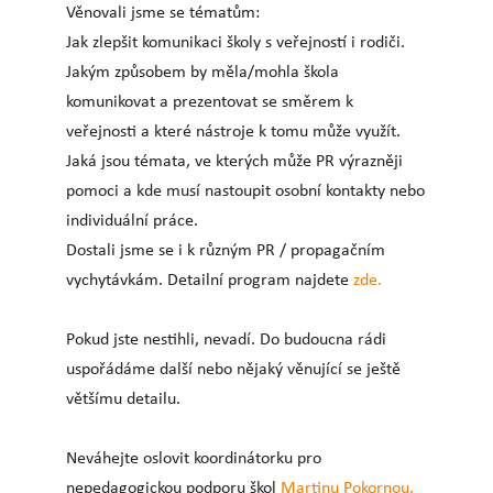
Věnovali jsme se tématům:
Jak zlepšit komunikaci školy s veřejností i rodiči.
Jakým způsobem by měla/mohla škola
komunikovat a prezentovat se směrem k
veřejnosti a které nástroje k tomu může využít.
Jaká jsou témata, ve kterých může PR výrazněji
pomoci a kde musí nastoupit osobní kontakty nebo
individuální práce.
Dostali jsme se i k různým PR / propagačním
vychytávkám. Detailní program najdete
zde.
Pokud jste nestihli, nevadí. Do budoucna rádi
uspořádáme další nebo nějaký věnující se ještě
většímu detailu.
Neváhejte oslovit koordinátorku pro
nepedagogickou podporu škol
Martinu Pokornou.