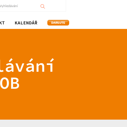
KT
KALENDÁŘ
lávání
OB