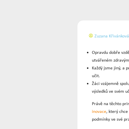
Zuzana Křivánková
Opravdu dobře vzdě
utvářeném zdravými
Každý jsme jiný, a 
učit.
Žáci vzájemně spolup
výsledků ve svém uč
Právě na těchto pri
inovace
, který chce
podmínky ve své prá