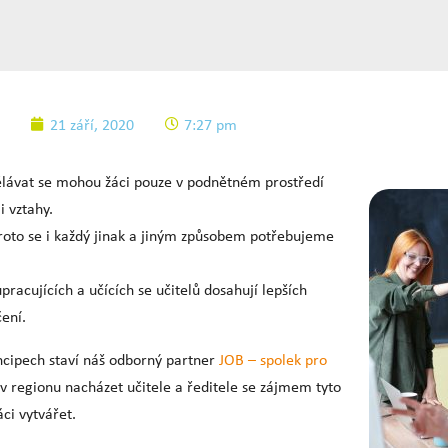
21 září, 2020
7:27 pm
lávat se mohou žáci pouze v podnětném prostředí
 vztahy.
proto se i každý jinak a jiným způsobem potřebujeme
racujících a učících se učitelů dosahují lepších
ení.
ncipech staví náš odborný partner
JOB – spolek pro
 v regionu nacházet učitele a ředitele se zájmem tyto
ci vytvářet.