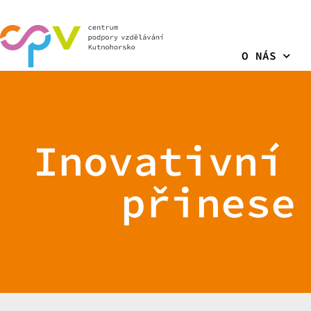
O NÁS
Inovativní 
přinese