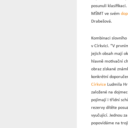
posunuli klasifikaci
MŠMT ve svém
dop
Drabešová.
Kombinaci slovního 
v Církvici. “V první
jejich obsah mají o
hlavně motivační ch
obraz získané známk
konkrétní doporučen
Církvice
Ludmila Hru
založené na dojmech 
pojímají i třídní sc
rezervy dítěte posuz
vyučující. Jednou za
popovídáme na trojl