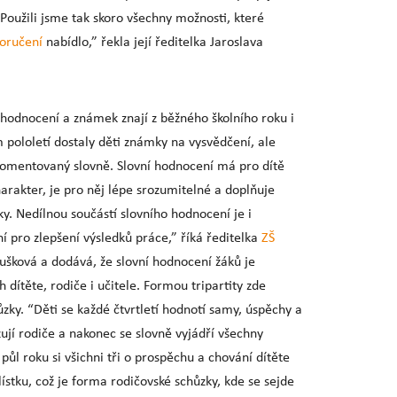
. Použili jsme tak skoro všechny možnosti, které
oručení
nabídlo,” řekla její ředitelka Jaroslava
hodnocení a známek znají z běžného školního roku i
m pololetí dostaly děti známky na vysvědčení, ale
komentovaný slovně. Slovní hodnocení má pro dítě
arakter, je pro něj lépe srozumitelné a doplňuje
y. Nedílnou součástí slovního hodnocení je i
í pro zlepšení výsledků práce,” říká ředitelka
ZŠ
šková a dodává, že slovní hodnocení žáků je
dítěte, rodiče i učitele. Formou tripartity zde
hůzky. “Děti se každé čtvrtletí hodnotí samy, úspěchy a
ují rodiče a nakonec se slovně vyjádří všechny
 půl roku si všichni tři o prospěchu a chování dítěte
ístku, což je forma rodičovské schůzky, kde se sejde