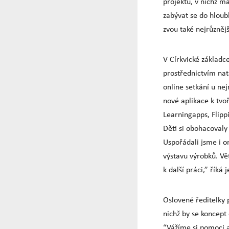
projektů, v nichž m
zabývat se do hloubk
zvou také nejrůzněj
V Církvické základce
prostřednictvím nat
online setkání u nejr
nové aplikace k tvo
Learningapps, Flipp
Děti si obohacovaly
Uspořádali jsme i o
výstavu výrobků. Vě
k další práci,” říká 
Oslovené ředitelky 
nichž by se koncept
“Vážíme si pomoci a