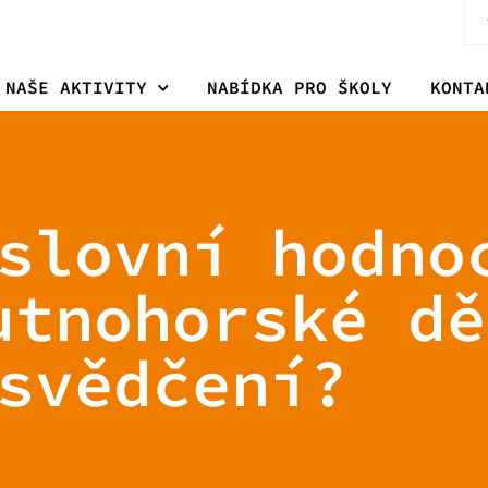
NAŠE AKTIVITY
NABÍDKA PRO ŠKOLY
KONTA
slovní hodno
utnohorské dě
svědčení?