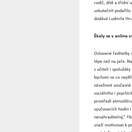
rodič, dítě a třídní 
uskutečnit podařilo 
dodává Ludmila Hru
Školy se v online v
Oslovené ředitelky 
lépe než na jaře. Na
s učiteli i spolužáky
bychom se co nejdří
závažnost současné 
sociálního i psychic
prostředí atmosfér
vyučovacích hodin i 
nenahraditelný,” řík
snaží motivovat k p