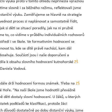
nční výuka proto v tomto ohledu nepřinesla výraznou
íme slovně i za běžného režimu, reflektovali jsme
distanční výuku. Zaměřujeme se hlavně na strategie
ovednost proces si naplánovat a samostatně řídit,
ak si děti se situací poradily, jak na ni pružně
me to, co vidíme v průběhu individuálních rozhovorů
ostředí i ve škole. Ve formativním hodnocení se
ovat to, kde se dítě právě nachází, kam dál
dosahuje. Součástí jsou i naše doporučení a
dila k obsahu slovního hodnocení kutnohorské
ZŠ
a Daniela Vodová.
nadále drží hodnocení formou známek. Třeba na
ZŠ
é Hoře. “Na naší škole jsme hodnotili převážně
 děti dostaly slovní hodnocení. U žáků, u kterých
tatek podkladů ke klasifikaci, protože žáci
ch důvodů dostatečně po dobu distanční výuky, jsme