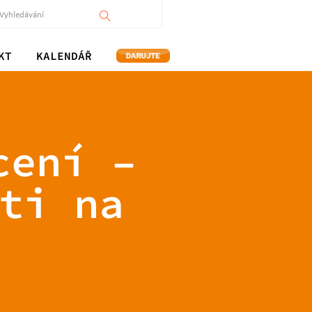
KT
KALENDÁŘ
cení –
ti na