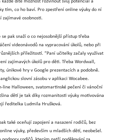
á každé dítě možnost rozvinout svůj potenciál a
y tím, co ho baví. Pro zpestření online výuky do ní
ší zajímavé osobnosti.
 se pak snaží o co nejosobnější přístup třeba
áčení videonávodů na vypracování úkolů, nebo při
ůznějších příležitostí. “Paní učitelky začaly využívat
ření zajímavých úkolů pro děti. Třeba Wordwall,
ity, únikové hry v Google prezentacích a podobně.
 anglickou slovní zásobu v aplikaci Wocabee.
n-line Halloween, svatomartinské pečení či vánoční
tšina dětí je tak díky rozmanitosti výuky motivována
její ředitelka Ludmila Hrušková.
pak také oceňují zapojení a nasazení rodičů, bez
 online výuky, především u mladších dětí, neobešel.
 podpory rodičů, kterým patří poděkování za