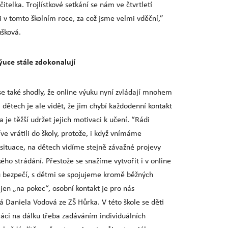
učitelka. Trojlístkové setkání se nám ve čtvrtletí
i v tomto školním roce, za což jsme velmi vděční,”
šková.
ýuce stále zdokonalují
se také shodly, že online výuku nyní zvládají mnohem
 dětech je ale vidět, že jim chybí každodenní kontakt
 a je těžší udržet jejich motivaci k učení. “Rádi
ve vrátili do školy, protože, i když vnímáme
situace, na dětech vidíme stejně závažné projevy
kého strádání. Přestože se snažíme vytvořit i v online
u bezpečí, s dětmi se spojujeme kromě běžných
jen „na pokec“, osobní kontakt je pro nás
á Daniela Vodová ze ZŠ Hůrka. V této škole se děti
ráci na dálku třeba zadáváním individuálních