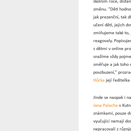
školním roce, dista
změnu. “Děti hodnot
jak prezenční, tak 
učení dětí, jejich d
zmiňujeme také to, j
reagovaly. Popisuje
s dětmi v online pr
snažíme vždy pojmen
směřuje a jak toho 
povzbuzení,” prozra
Hůrka
její ředitelk
Jinde se naopak i 
Jana Palacha
v Kutn
známkami, pouze dvě
vyučující nemají dos
nepracovali z různý