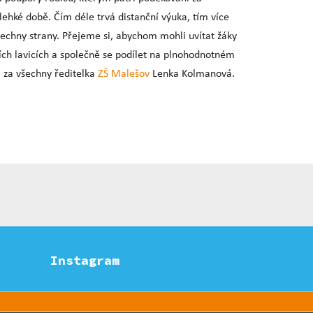
lehké době. Čím déle trvá distanční výuka, tím více
šechny strany. Přejeme si, abychom mohli uvítat žáky
ních lavicích a společně se podílet na plnohodnotném
a za všechny ředitelka
ZŠ Malešov
Lenka Kolmanová.
Instagram