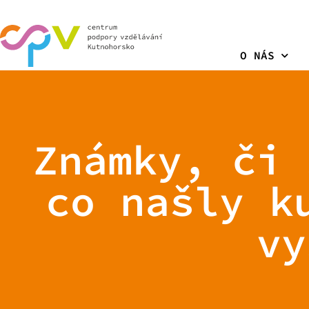
O NÁS
Známky, či 
co našly k
vy