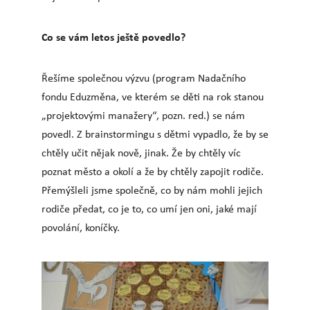
Co se vám letos ještě povedlo?
Řešíme společnou výzvu (program Nadačního
fondu Eduzměna, ve kterém se děti na rok stanou
„projektovými manažery“, pozn. red.) se nám
povedl. Z brainstormingu s dětmi vypadlo, že by se
chtěly učit nějak nově, jinak. Že by chtěly víc
poznat město a okolí a že by chtěly zapojit rodiče.
Přemýšleli jsme společně, co by nám mohli jejich
rodiče předat, co je to, co umí jen oni, jaké mají
povolání, koníčky.