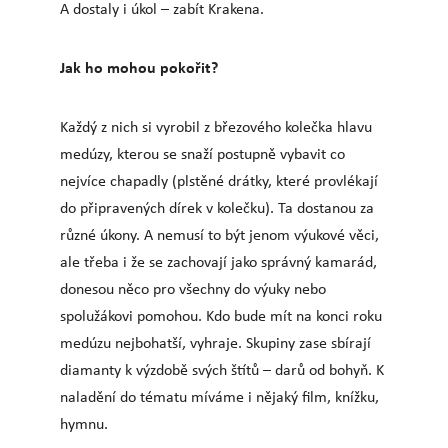
A dostaly i úkol – zabít Krakena.
Jak ho mohou pokořit?
Každý z nich si vyrobil z březového kolečka hlavu
medúzy, kterou se snaží postupně vybavit co
nejvíce chapadly (plstěné drátky, které provlékají
do připravených dírek v kolečku). Ta dostanou za
různé úkony. A nemusí to být jenom výukové věci,
ale třeba i že se zachovají jako správný kamarád,
donesou něco pro všechny do výuky nebo
spolužákovi pomohou. Kdo bude mít na konci roku
medúzu nejbohatší, vyhraje. Skupiny zase sbírají
diamanty k výzdobě svých štítů – darů od bohyň. K
naladění do tématu míváme i nějaký film, knížku,
hymnu.