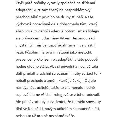
Čtyři páté ročníky vyrazily společně na třídenní
adaptační kurz zaměřený na bezproblémový
přechod žáků z prvního na druhý stupeň. Naše
výchovná poradkyně dala dohromady tým, který
absolvoval třídenní školení a potom jsme s kolegy
a s průvodcem Eduzměny Vítkem Jezberou akci
chystali tři měsíce, uspořádali jsme ji ve vlastní
režii. Působím na prvním stupni jako metodik
prevence, proto jsem o „adapťák“ v této podobě
hodně dlouho stála. Aby si původní a noví učitelé
děti předali a všichni se seznámili, aby se žáci tolik
nebáli přechodu a změn, které je čekají. Odjelo
nás dvanáct učitelů, takže to znamenalo hodně
suplování a ne všichni kolegové se z toho radovali.
Ale po návratu bylo evidentní, že to mělo smysl, ty
děti se k sobě i k novým učitelům spontánně hlásí,
nejsou to už pro ně neznámé tváře.