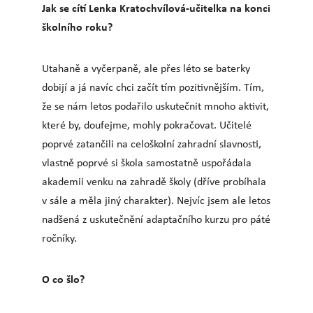
Jak se cítí Lenka Kratochvílová-učitelka na konci
školního roku?
Utahaně a vyčerpaně, ale přes léto se baterky
dobijí a já navíc chci začít tím pozitivnějším. Tím,
že se nám letos podařilo uskutečnit mnoho aktivit,
které by, doufejme, mohly pokračovat. Učitelé
poprvé zatančili na celoškolní zahradní slavnosti,
vlastně poprvé si škola samostatně uspořádala
akademii venku na zahradě školy (dříve probíhala
v sále a měla jiný charakter). Nejvíc jsem ale letos
nadšená z uskutečnění adaptačního kurzu pro páté
ročníky.
O co šlo?