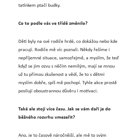
tatínkem ptačí budky.
Co to podle vás ve třídě změnilo?
Děti byly na své rodiče hrdé, co dokážou nebo kde
pracují. Rodiče mě víc poznali. Někdy řešíme i
nepříjemné situace, samozřejmě, a myslím, že teď
když se jim ozvu s něčím nemilým, mají se mnou
už tu přímou zkušenost a vědí, že to s dětmi
myslím dobře, spíš mě pochopí. Tyhle akce prostě
posilují oboustrannou důvěru i motivaci.
Také ale stojí více času. Jak se vám daří je do
běžného rozvrhu vmezeřit?
Ano, je to časově náročnější, ale mě to svým