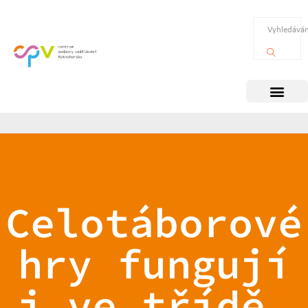
Celotáborové
hry fungují
i ve třídě,