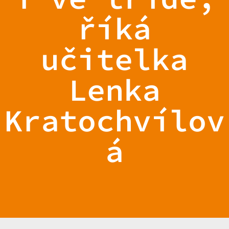
říká
učitelka
Lenka
Kratochvílov
á