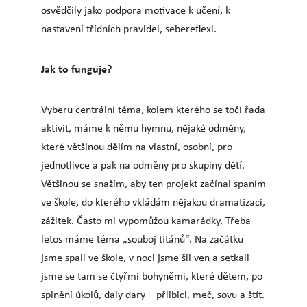
osvědčily jako podpora motivace k učení, k
nastavení třídních pravidel, sebereflexi.
Jak to funguje?
Vyberu centrální téma, kolem kterého se točí řada
aktivit, máme k němu hymnu, nějaké odměny,
které většinou dělím na vlastní, osobní, pro
jednotlivce a pak na odměny pro skupiny dětí.
Většinou se snažím, aby ten projekt začínal spaním
ve škole, do kterého vkládám nějakou dramatizaci,
zážitek. Často mi vypomůžou kamarádky. Třeba
letos máme téma „souboj titánů“. Na začátku
jsme spali ve škole, v noci jsme šli ven a setkali
jsme se tam se čtyřmi bohyněmi, které dětem, po
splnění úkolů, daly dary – přilbici, meč, sovu a štít.