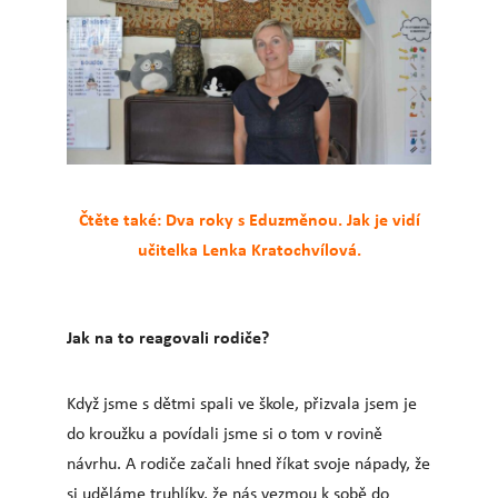
Čtěte také: Dva roky s Eduzměnou. Jak je vidí
učitelka Lenka Kratochvílová.
Jak na to reagovali rodiče?
Když jsme s dětmi spali ve škole, přizvala jsem je
do kroužku a povídali jsme si o tom v rovině
návrhu. A rodiče začali hned říkat svoje nápady, že
si uděláme truhlíky, že nás vezmou k sobě do