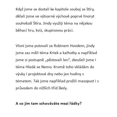
Když jsme se dostali ke kapitole souboj se štíry,
dělali jsme ve výtvarné výchově poprvé linoryt
souhvězdí Štíra. Jindy využiji téma na nějakou
běhací hru, kvíz, skupinovou práci.
Vloni jsme putovali za Robinem Hoodem, jindy
jsme zas měli téma Krtek a kalhotky a například
jsme si postupně „pěstovali len“, zkoušeli jsme i
téma Hledá se Nemo. Kromě toho vkládám do
výuky i projektové dny nebo jen hodiny s
tématem. Tak jsme například prožili masopust i s
průvodem do nižších tříd školy.
A co jim tam schováváte mezi řádky?