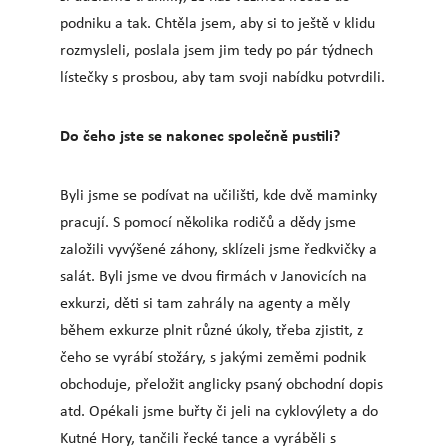
podniku a tak. Chtěla jsem, aby si to ještě v klidu
rozmysleli, poslala jsem jim tedy po pár týdnech
lístečky s prosbou, aby tam svoji nabídku potvrdili.
Do čeho jste se nakonec společně pustili?
Byli jsme se podívat na učilišti, kde dvě maminky
pracují. S pomocí několika rodičů a dědy jsme
založili vyvýšené záhony, sklízeli jsme ředkvičky a
salát. Byli jsme ve dvou firmách v Janovicích na
exkurzi, děti si tam zahrály na agenty a měly
během exkurze plnit různé úkoly, třeba zjistit, z
čeho se vyrábí stožáry, s jakými zeměmi podnik
obchoduje, přeložit anglicky psaný obchodní dopis
atd. Opékali jsme buřty či jeli na cyklovýlety a do
Kutné Hory, tančili řecké tance a vyráběli s