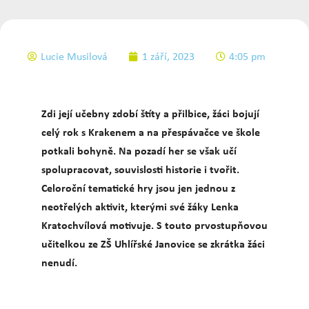
Lucie Musilová
1 září, 2023
4:05 pm
Zdi její učebny zdobí štíty a přilbice, žáci bojují
celý rok s Krakenem a na přespávačce ve škole
potkali bohyně. Na pozadí her se však učí
spolupracovat, souvislosti historie i tvořit.
Celoroční tematické hry jsou jen jednou z
neotřelých aktivit, kterými své žáky Lenka
Kratochvílová motivuje. S touto prvostupňovou
učitelkou ze ZŠ Uhlířské Janovice se zkrátka žáci
nenudí.