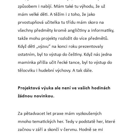
způsobem i nabíjí. Mám také tu výhodu, že už
mám velké děti. A těžím i z toho, že jako
prvostupňová učitelka tu třídu mám skoro na
všechny předměty kromě angličtiny a informatiky,
takže mohu projekty rozložit do více předmětů.
Když děti „výzvu“ na konci roku prezentovaly
ostatním, byl to výstup do češtiny. Když nás jedna
maminka přišla učit řecké tance, byl to výstup do
tělocviku i hudební výchovy. A tak dále.
Projektová výuka ale není ve vašich hodinách
žádnou novinkou.
Za pětadvacet let praxe mám vyzkoušených
mnoho tematických her. Tedy v podstatě her, které
začnou v září a skončí v červnu. Hodně se mi