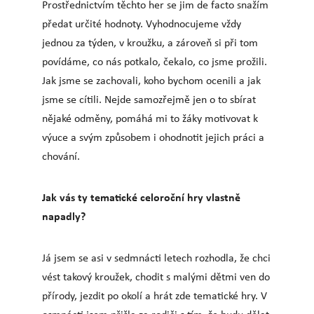
Prostřednictvím těchto her se jim de facto snažím
předat určité hodnoty. Vyhodnocujeme vždy
jednou za týden, v kroužku, a zároveň si při tom
povídáme, co nás potkalo, čekalo, co jsme prožili.
Jak jsme se zachovali, koho bychom ocenili a jak
jsme se cítili. Nejde samozřejmě jen o to sbírat
nějaké odměny, pomáhá mi to žáky motivovat k
výuce a svým způsobem i ohodnotit jejich práci a
chování.
Jak vás ty tematické celoroční hry vlastně
napadly?
Já jsem se asi v sedmnácti letech rozhodla, že chci
vést takový kroužek, chodit s malými dětmi ven do
přírody, jezdit po okolí a hrát zde tematické hry. V