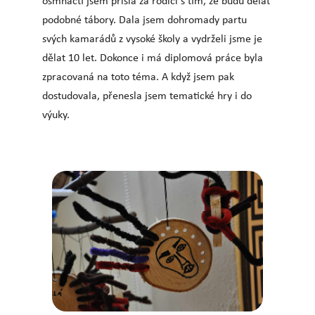
osmnácti jsem přišla za rodiči s tím, že budu dělat
podobné tábory. Dala jsem dohromady partu
svých kamarádů z vysoké školy a vydrželi jsme je
dělat 10 let. Dokonce i má diplomová práce byla
zpracovaná na toto téma. A když jsem pak
dostudovala, přenesla jsem tematické hry i do
výuky.