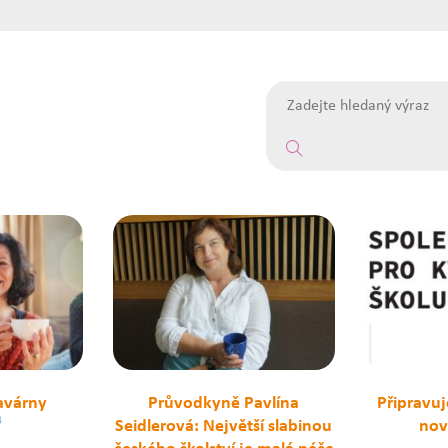
avárny
Průvodkyně Pavlína
Připravu
3
Seidlerová: Největší slabinou
nov
českého školství je malá péče