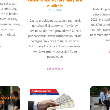
na setkávání
o učitele
 Kutnohorsku.
Nabídku pro 
28. 7. 2026
ren je hledání
připravujem
zvíte se rady,
2026. Na nabíd
Čas na pravidelné zastavení se, nárok
ojení ve škole,
2025/26 se mů
na sabatikl či supervize. To vše by
U kávy s námi
PDF zde. Mezit
Pavlína Seidlerová, průvodkyně Centra
ké množství
našemu odběru
podpory vzdělávání Kutnohorsko, přála
ško
pedagogům k dočerpání sil. Po boku
Eduzměny kráčí na Kutnohorsku šestý
»
rok. Jaké změny pozoruje? Co se
povedlo, co
Čtěte více »