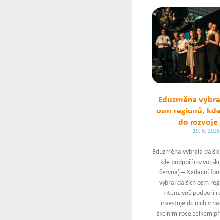
Eduzměna vybral
osm regionů, kde
do rozvoje 
19. 6. 2026
Eduzměna vybrala dalšíc
kde podpoří rozvoj ško
června) – Nadační fo
vybral dalších osm reg
intenzivně podpoří ro
investuje do nich v n
školním roce celkem př