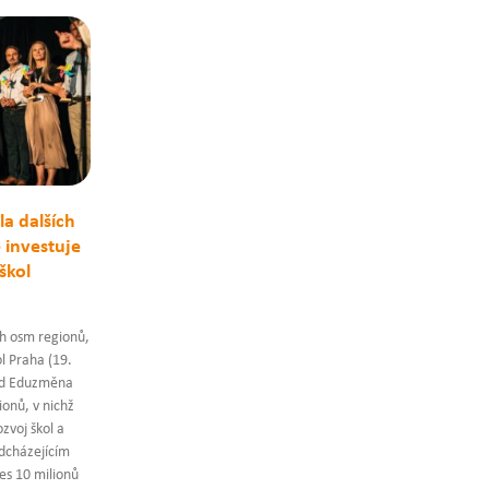
a dalších
 investuje
škol
h osm regionů,
l Praha (19.
nd Eduzměna
ionů, v nichž
zvoj škol a
adcházejícím
es 10 milionů