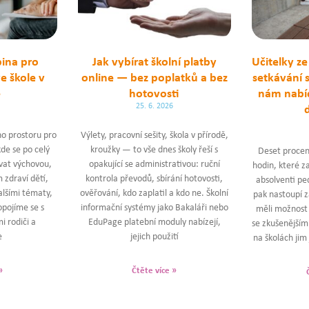
ina pro
Jak vybírat školní platby
Učitelky ze
e škole v
online — bez poplatků a bez
setkávání 
ě
hotovosti
nám nabí
25. 6. 2026
o prostoru pro
Výlety, pracovní sešity, škola v přírodě,
kde se po celý
kroužky — to vše dnes školy řeší s
Deset procent
vat výchovou,
opakující se administrativou: ruční
hodin, které za
 zdraví dětí,
kontrola převodů, sbírání hotovosti,
absolventi pe
alšími tématy,
ověřování, kdo zaplatil a kdo ne. Školní
pak nastoupí z
opojíme se s
informační systémy jako Bakaláři nebo
měli možnost 
i rodiči a
EduPage platební moduly nabízejí,
se zkušenějšími
e
jejich použití
na školách ji
»
Čtěte více »