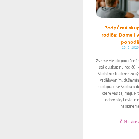
Podpůrná skup
rodiče: Doma i v
pohod
25. 6. 2026
Zveme vás do podpůrnéh
stálou skupinu rodičů, 
školní rok budeme zabý
vzděláváním, duševním
spoluprací se školou a d
které vás zajímají. Pr
odborníky i ostatním
nabídnem
Čtěte více 