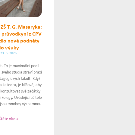
 ZŠ T. G. Masaryka:
s průvodkyní z CPV
dlo nové podněty
do výuky
23. 6. 2026
. To je maximální podíl
 svého studia stráví praxí
dagogických fakult. Když
a katedru, je klíčové, aby
konzultovat své začátky
 kolegy. Uvádějící učitelé
m jsou mnohdy významnou
Čtěte více »