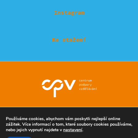
Instagram
Ke stažení
© Eduzmena region - všechna práva vyhrazena
Používáme cookies, abychom vám poskytli nejlepší online
zážitek. Více informací o tom, které soubory cookies používáme,
nebo jejich vypnutí najdete v
nastavení
.
Ochrana soukromí