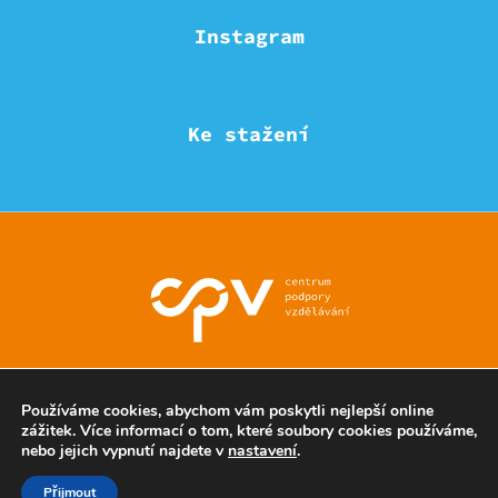
Instagram
Ke stažení
© Eduzmena region - všechna práva vyhrazena
Používáme cookies, abychom vám poskytli nejlepší online
zážitek. Více informací o tom, které soubory cookies používáme,
nebo jejich vypnutí najdete v
nastavení
.
Ochrana soukromí
Přijmout