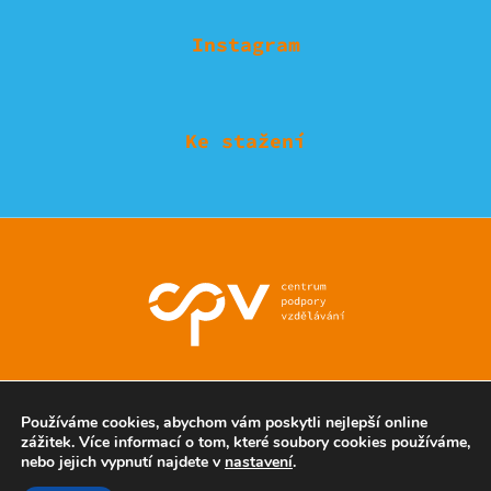
Instagram
Ke stažení
© Eduzmena region - všechna práva vyhrazena
Používáme cookies, abychom vám poskytli nejlepší online
zážitek. Více informací o tom, které soubory cookies používáme,
nebo jejich vypnutí najdete v
nastavení
.
Ochrana soukromí