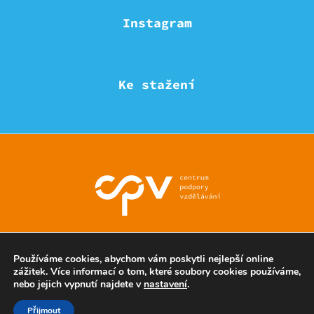
Instagram
Ke stažení
© Eduzmena region - všechna práva vyhrazena
Používáme cookies, abychom vám poskytli nejlepší online
zážitek. Více informací o tom, které soubory cookies používáme,
nebo jejich vypnutí najdete v
nastavení
.
Ochrana soukromí
Přijmout