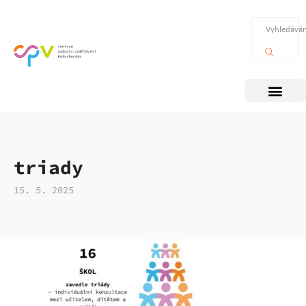
triady
15. 5. 2025