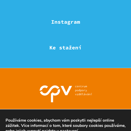
Instagram
Ke stažení
© Eduzmena region - všechna práva vyhrazena
Používáme cookies, abychom vám poskytli nejlepší online
zážitek. Více informací o tom, které soubory cookies používáme,
nebo jejich vypnutí najdete v
nastavení
.