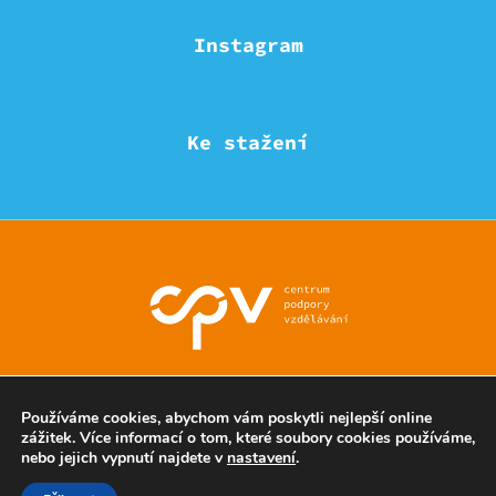
Instagram
Ke stažení
© Eduzmena region - všechna práva vyhrazena
Používáme cookies, abychom vám poskytli nejlepší online
zážitek. Více informací o tom, které soubory cookies používáme,
nebo jejich vypnutí najdete v
nastavení
.
Ochrana soukromí