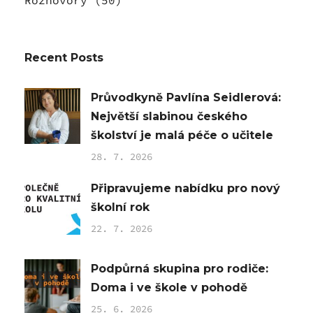
Rozhovory
(50)
Recent Posts
Průvodkyně Pavlína Seidlerová:
Největší slabinou českého
školství je malá péče o učitele
28. 7. 2026
Připravujeme nabídku pro nový
školní rok
22. 7. 2026
Podpůrná skupina pro rodiče:
Doma i ve škole v pohodě
25. 6. 2026