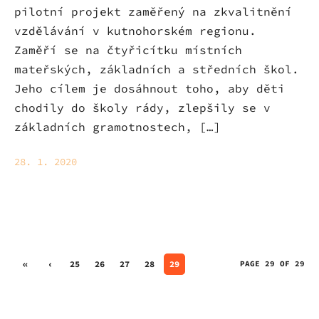
pilotní projekt zaměřený na zkvalitnění
vzdělávání v kutnohorském regionu.
Zaměří se na čtyřicítku místních
mateřských, základních a středních škol.
Jeho cílem je dosáhnout toho, aby děti
chodily do školy rády, zlepšily se v
základních gramotnostech, […]
28. 1. 2020
«
‹
25
26
27
28
29
PAGE 29 OF 29
Firs
Prev
t
ious