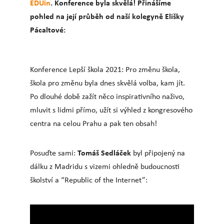
EDUin
. Konference byla skvělá! Přinášíme
pohled na její průběh od naší kolegyně Elišky
Pácaltové:
Konference Lepší škola 2021: Pro změnu škola,
škola pro změnu byla dnes skvělá volba, kam jít.
Po dlouhé době zažít něco inspirativního naživo,
mluvit s lidmi přímo, užít si výhled z kongresového
centra na celou Prahu a pak ten obsah!
Tomáš Sedláček
Posuďte sami:
byl připojený na
dálku z Madridu s vizemi ohledně budoucnosti
školství a “Republic of the Internet”: