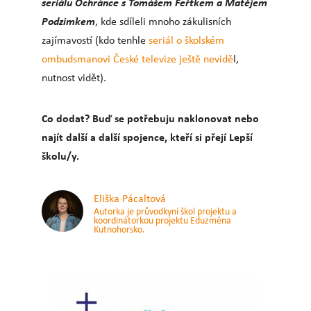
seriálu Ochránce s Tomášem Feřtkem a Matějem
Podzimkem
, kde sdíleli mnoho zákulisních
zajímavostí (kdo tenhle
seriál o školském
ombudsmanovi České televize ještě nevidě
l,
nutnost vidět).
Co dodat? Buď se potřebuju naklonovat nebo
najít další a další spojence, kteří si přejí Lepší
školu/y.
Eliška Pácaltová
Autorka je průvodkyní škol projektu a
koordinátorkou projektu Eduzměna
Kutnohorsko.