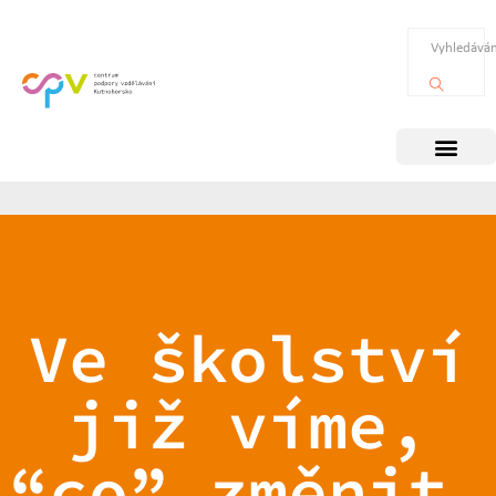
Ve školství
již víme,
“co” změnit.