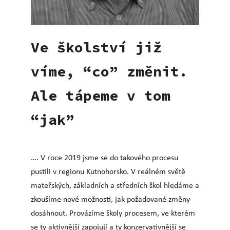
Ve školství již
víme, “co” změnit.
Ale tápeme v tom
“jak”
…. V roce 2019 jsme se do takového procesu
pustili v regionu Kutnohorsko. V reálném světě
mateřských, základních a středních škol hledáme a
zkoušíme nové možnosti, jak požadované změny
dosáhnout. Provázíme školy procesem, ve kterém
se ty aktivnější zapojují a ty konzervativnější se