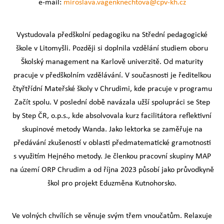
e-mail:
miroslava.vagenknechtova@cpv-kh.cz
Vystudovala předškolní pedagogiku na Střední pedagogické
škole v Litomyšli. Později si doplnila vzdělání studiem oboru
Školský management na Karlově univerzitě. Od maturity
pracuje v předškolním vzdělávání. V současnosti je ředitelkou
čtyřtřídní Mateřské školy v Chrudimi, kde pracuje v programu
Začít spolu. V poslední době navázala užší spolupráci se Step
by Step ČR, o.p.s., kde absolvovala kurz facilitátora reflektivní
skupinové metody Wanda. Jako lektorka se zaměřuje na
předávání zkušeností v oblasti předmatematické gramotnosti
s využitím Hejného metody. Je členkou pracovní skupiny MAP
na území ORP Chrudim a od října 2023 působí jako průvodkyně
škol pro projekt Eduzměna Kutnohorsko.
Ve volných chvílích se věnuje svým třem vnoučatům. Relaxuje