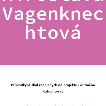
Vagenknec
htová
Průvodkyně škol zapojených do projektu Eduzměna
Kutnohorsko