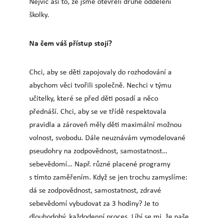
Nejvíc asi to, že jsme otevřeli druhé oddělení
školky.
Na čem váš přístup stojí?
Chci, aby se děti zapojovaly do rozhodování a
abychom věci tvořili společně. Nechci v týmu
učitelky, které se před děti posadí a něco
přednáší. Chci, aby se ve třídě respektovala
pravidla a zároveň měly děti maximální možnou
volnost, svobodu. Dále neuznávám vymodelované
pseudohry na zodpovědnost, samostatnost…
sebevědomí… Např. různé placené programy
s tímto zaměřením. Když se jen trochu zamyslíme:
dá se zodpovědnost, samostatnost, zdravé
sebevědomí vybudovat za 3 hodiny? Je to
dlouhodobý, každodenní proces. Líbí se mi, že naše