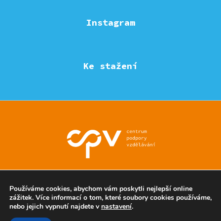
Instagram
Ke stažení
© Eduzmena region - všechna práva vyhrazena
Používáme cookies, abychom vám poskytli nejlepší online
zážitek. Více informací o tom, které soubory cookies používáme,
nebo jejich vypnutí najdete v
nastavení
.
Ochrana soukromí