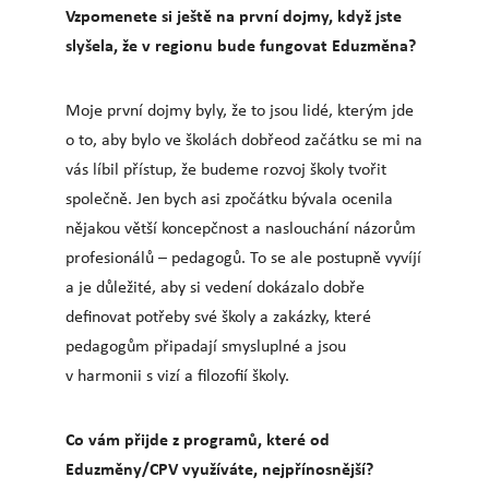
Vzpomenete si ještě na první dojmy, když jste
slyšela, že v regionu bude fungovat Eduzměna?
Moje první dojmy byly, že to jsou lidé, kterým jde
o to, aby bylo ve školách dobřeod začátku se mi na
vás líbil přístup, že budeme rozvoj školy tvořit
společně. Jen bych asi zpočátku bývala ocenila
nějakou větší koncepčnost a naslouchání názorům
profesionálů – pedagogů. To se ale postupně vyvíjí
a je důležité, aby si vedení dokázalo dobře
definovat potřeby své školy a zakázky, které
pedagogům připadají smysluplné a jsou
v harmonii s vizí a filozofií školy.
Co vám přijde z programů, které od
Eduzměny/CPV využíváte, nejpřínosnější?