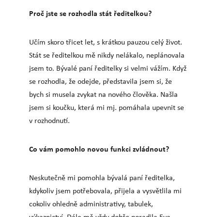
Proč jste se rozhodla stát ředitelkou?
Učím skoro třicet let, s krátkou pauzou celý život.
Stát se ředitelkou mě nikdy nelákalo, neplánovala
jsem to. Bývalé paní ředitelky si velmi vážím. Když
se rozhodla, že odejde, představila jsem si, že
bych si musela zvykat na nového člověka. Našla
jsem si koučku, která mi mj. pomáhala upevnit se
v rozhodnutí.
Co vám pomohlo novou funkci zvládnout?
Neskutečně mi pomohla bývalá paní ředitelka,
kdykoliv jsem potřebovala, přijela a vysvětlila mi
cokoliv ohledně administrativy, tabulek,
výkaznictví. Dále mě vždy dobře poradila Eva