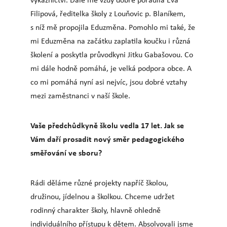
Filipová, ředitelka školy z Louňovic p. Blaníkem,
s níž mě propojila Eduzměna. Pomohlo mi také, že
mi Eduzměna na začátku zaplatila koučku i různá
školení a poskytla průvodkyni Jitku Gabašovou. Co
mi dále hodně pomáhá, je velká podpora obce. A
co mi pomáhá nyní asi nejvíc, jsou dobré vztahy
mezi zaměstnanci v naší škole.
Vaše předchůdkyně školu vedla 17 let. Jak se
Vám daří prosadit nový směr pedagogického
směřování ve sboru?
Rádi děláme různé projekty napříč školou,
družinou, jídelnou a školkou. Chceme udržet
rodinný charakter školy, hlavně ohledně
individuálního přístupu k dětem. Absolvovali jsme