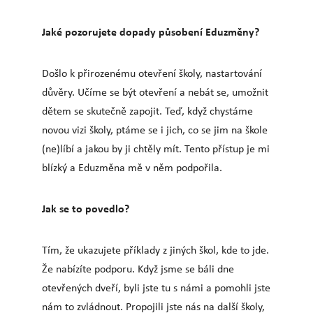
Jaké pozorujete dopady působení Eduzměny?
Došlo k přirozenému otevření školy, nastartování
důvěry. Učíme se být otevření a nebát se, umožnit
dětem se skutečně zapojit. Teď, když chystáme
novou vizi školy, ptáme se i jich, co se jim na škole
(ne)líbí a jakou by ji chtěly mít. Tento přístup je mi
blízký a Eduzměna mě v něm podpořila.
Jak se to povedlo?
Tím, že ukazujete příklady z jiných škol, kde to jde.
Že nabízíte podporu. Když jsme se báli dne
otevřených dveří, byli jste tu s námi a pomohli jste
nám to zvládnout. Propojili jste nás na další školy,