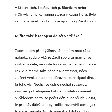
V Křeseticích, Louňovicích p. Blaníkem nebo
v Církvici a na Kamenné stezce v Kutné Hoře. Bylo
zajímavé vidět, jak tam pracují s prvky Začít spolu.
Míříte také k zapojení do této sítě škol?
Zatím o tom přemýšlíme. Já nemám moc ráda
nálepky, řadu prvků ze Začít spolu tu máme, ve
školce už déle, ve škole ho zařazujeme vědomě asi
rok. Ale máme také něco z Montessori, něco
z učení venku, klademe důraz na participaci dětí,
je toho víc. Nechci se úplně nechat svazovat.
Zároveň potřebujeme být srozumitelní navenek.
S výhledem na to, že počet dětí bude všude klesat,
je pro nás důležité, aby rodiče rozuměli tomu, jak
to u nás funguje. Nejvíc pomáhá, když přijdou