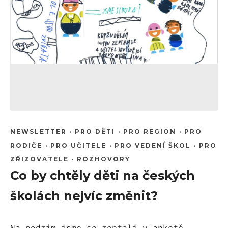
NEWSLETTER
·
PRO DĚTI
·
PRO REGION
·
PRO
RODIČE
·
PRO UČITELE
·
PRO VEDENÍ ŠKOL
·
PRO
ZŘIZOVATELE
·
ROZHOVORY
Co by chtěly děti na českých
školách nejvíc změnit?
Na podzim jsme se zeptali v anketě