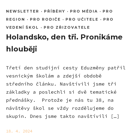
NEWSLETTER
·
PŘÍBĚHY
·
PRO MÉDIA
·
PRO
REGION
·
PRO RODIČE
·
PRO UČITELE
·
PRO
VEDENÍ ŠKOL
·
PRO ZŘIZOVATELE
Holandsko, den tři. Pronikáme
hlouběji
Třetí den studijní cesty Eduzměny patřil
vesnickým školám a zdejší obdobě
středního článku. Navštívili jsme tři
základky a poslechli si dvě tematické
přednášky. Protože je nás tu 38, na
návštěvy škol se vždy rozdělujeme do
skupin. Dnes jsme takto navštívili […]
18. 4. 2024