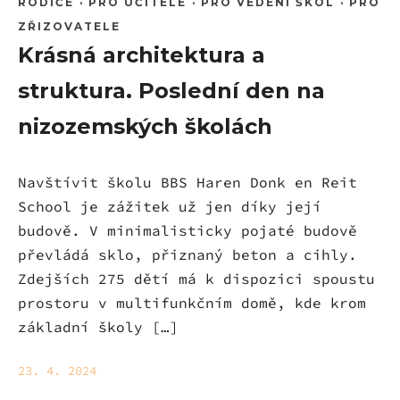
RODIČE
·
PRO UČITELE
·
PRO VEDENÍ ŠKOL
·
PRO
ZŘIZOVATELE
Krásná architektura a
struktura. Poslední den na
nizozemských školách
Navštívit školu BBS Haren Donk en Reit
School je zážitek už jen díky její
budově. V minimalisticky pojaté budově
převládá sklo, přiznaný beton a cihly.
Zdejších 275 dětí má k dispozici spoustu
prostoru v multifunkčním domě, kde krom
základní školy […]
23. 4. 2024