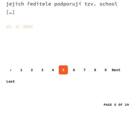
jejich ředitele podporují tzv. school
[…]
16. 4. 2024
‹
1
2
3
4
5
6
7
8
9
Next
Prev
›
Last
ious
»
PAGE 5 OF 29