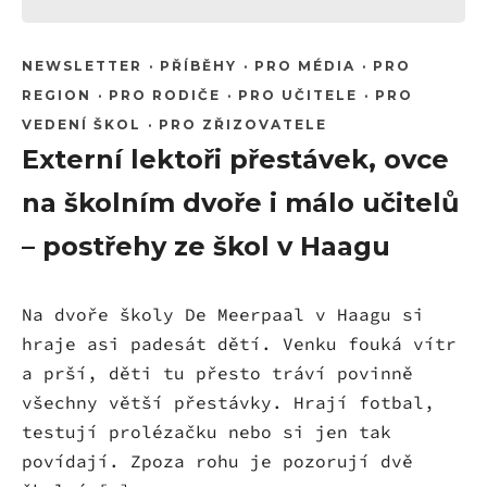
NEWSLETTER
·
PŘÍBĚHY
·
PRO MÉDIA
·
PRO
REGION
·
PRO RODIČE
·
PRO UČITELE
·
PRO
VEDENÍ ŠKOL
·
PRO ZŘIZOVATELE
Externí lektoři přestávek, ovce
na školním dvoře i málo učitelů
– postřehy ze škol v Haagu
Na dvoře školy De Meerpaal v Haagu si
hraje asi padesát dětí. Venku fouká vítr
a prší, děti tu přesto tráví povinně
všechny větší přestávky. Hrají fotbal,
testují prolézačku nebo si jen tak
povídají. Zpoza rohu je pozorují dvě