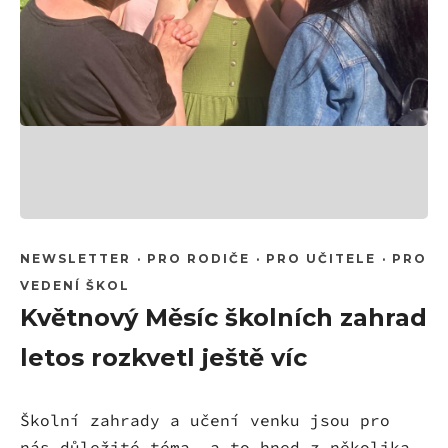
NEWSLETTER
·
PRO RODIČE
·
PRO UČITELE
·
PRO
VEDENÍ ŠKOL
Květnový Měsíc školních zahrad
letos rozkvetl ještě víc
Školní zahrady a učení venku jsou pro
nás důležité téma, a to hned z několika