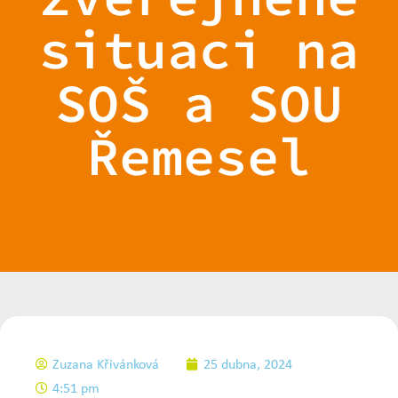
situaci na
SOŠ a SOU
Řemesel
Zuzana Křivánková
25 dubna, 2024
4:51 pm