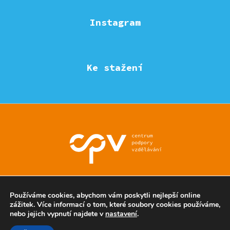
Instagram
Ke stažení
© Eduzmena region - všechna práva vyhrazena
Používáme cookies, abychom vám poskytli nejlepší online
zážitek. Více informací o tom, které soubory cookies používáme,
nebo jejich vypnutí najdete v
nastavení
.
Ochrana soukromí