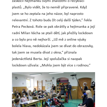
zaskočil hejtmanku svými znalostmi o recyklaci
plastů. „Bylo vidět, že to neměl připravené. Když
jsem se ho zeptala na jeho názor, byl naprosto
relevantní. Z tohoto budu žít celý další týden,“ řekla
Petra Pecková. Role se pak obrátily a hejtmanka a její
radní Milan Vácha se ptali dětí, jak přežily lockdown
a co bylo pro ně nejhorší. „Už mě z online výuky
bolela hlava, nedokázala jsem se dívat do obrazovky,
tak jsem se musela dívat z okna,“ přiznala
jedenáctiletá Berta. Její spolužačka si naopak
lockdown užívala: „Mohla jsem být více s rodinou.“