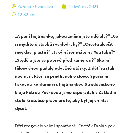
Zuzana Křivánková
19 května, 2021
12:32 pm
„A paní hejtmanko, jakou změnu jste udělala?“ „Co
si myslíte o stavbě rychlodráhy?“ „Chcete zlepšit
recyklaci plastů?“ „Jaký názor máte na YouTube?“
„Styděla jste se poprvé před kamerou?“ Školní
tělocvičnou padaly odvážné otázky. Z dětí se stali
novináři, kteří se předháněli o slovo. Speciální
tiskovou konferenci s hejtmankou Středočeského
kraje Petrou Peckovou jsme uspořádali v Základní
škole Křesetice právě proto, aby byl jejich hlas
slyšet.
Děti reagovaly velmi spontánně. Čtvrťák Fabián pak