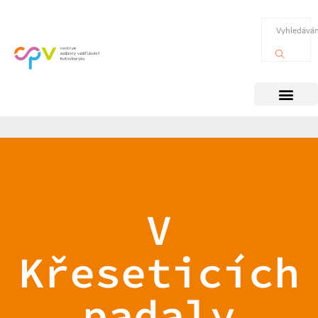
V
Křeseticích
padaly