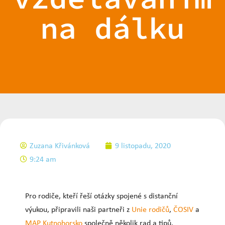
na dálku
Zuzana Křivánková
9 listopadu, 2020
9:24 am
Pro rodiče, kteří řeší otázky spojené s distanční
výukou, připravili naši partneři z
Unie rodičů
,
ČOSIV
a
MAP Kutnohorsko
společně několik rad a tipů.