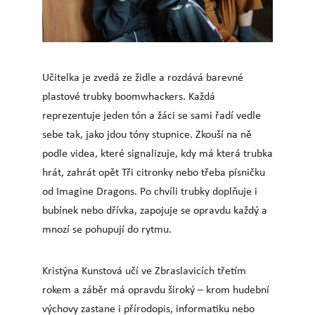
Učitelka je zvedá ze židle a rozdává barevné
plastové trubky boomwhackers. Každá
reprezentuje jeden tón a žáci se sami řadí vedle
sebe tak, jako jdou tóny stupnice. Zkouší na ně
podle videa, které signalizuje, kdy má která trubka
hrát, zahrát opět Tři citronky nebo třeba písničku
od Imagine Dragons. Po chvíli trubky doplňuje i
bubínek nebo dřívka, zapojuje se opravdu každý a
mnozí se pohupují do rytmu.
Kristýna Kunstová učí ve Zbraslavicích třetím
rokem a záběr má opravdu široký – krom hudební
výchovy zastane i přírodopis, informatiku nebo