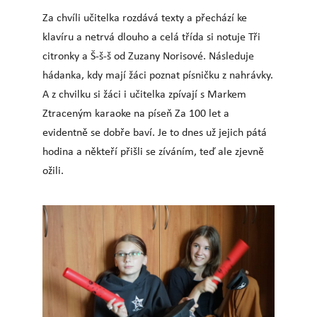
Za chvíli učitelka rozdává texty a přechází ke
klavíru a netrvá dlouho a celá třída si notuje Tři
citronky a Š-š-š od Zuzany Norisové. Následuje
hádanka, kdy mají žáci poznat písničku z nahrávky.
A z chvilku si žáci i učitelka zpívají s Markem
Ztraceným karaoke na píseň Za 100 let a
evidentně se dobře baví. Je to dnes už jejich pátá
hodina a někteří přišli se zíváním, teď ale zjevně
ožili.