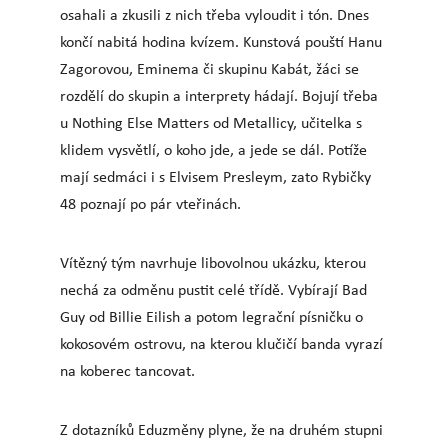
osahali a zkusili z nich třeba vyloudit i tón. Dnes
končí nabitá hodina kvízem. Kunstová pouští Hanu
Zagorovou, Eminema či skupinu Kabát, žáci se
rozdělí do skupin a interprety hádají. Bojují třeba
u Nothing Else Matters od Metallicy, učitelka s
klidem vysvětlí, o koho jde, a jede se dál. Potíže
mají sedmáci i s Elvisem Presleym, zato Rybičky
48 poznají po pár vteřinách.
Vítězný tým navrhuje libovolnou ukázku, kterou
nechá za odměnu pustit celé třídě. Vybírají Bad
Guy od Billie Eilish a potom legrační písničku o
kokosovém ostrovu, na kterou klučičí banda vyrazí
na koberec tancovat.
Z dotazníků Eduzměny plyne, že na druhém stupni