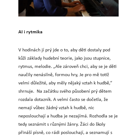
AI i rytmika
V hodinách jí prý jde o to, aby děti dostaly pod
kůži základy hudební teorie, jako jsou stupnice,
rytmus, melodie. „Ale zároveň chci, aby se je děti
naučily nenásilně, formou hry, Je pro mě totiž
velmi důležité, aby měly nějaký vztah k hudbě,“
shrnuje. Na začátku svého působení prý dětem
rozdala dotazník. A velmi často se dočetla, že
nemají vůbec žádný vztah k hudbě, nic
neposlouchají a hudba je nezajímá. Rozhodla se je
tedy seznámit s různými žánry. Žáci do školy
přináší písně, co rádi poslouchají, a seznamují s