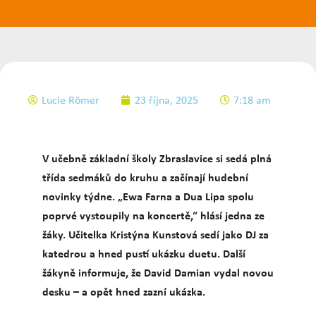
Lucie Römer
23 října, 2025
7:18 am
V učebně základní školy Zbraslavice si sedá plná
třída sedmáků do kruhu a začínají hudební
novinky týdne. „Ewa Farna a Dua Lipa spolu
poprvé vystoupily na koncertě,“ hlásí jedna ze
žáky. Učitelka Kristýna Kunstová sedí jako DJ za
katedrou a hned pustí ukázku duetu. Další
žákyně informuje, že David Damian vydal novou
desku – a opět hned zazní ukázka.