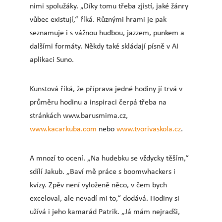
nimi spolužáky. „Díky tomu třeba zjistí, jaké žánry
vůbec existují,“ říká. Různými hrami je pak
seznamuje i s vážnou hudbou, jazzem, punkem a
dalšími formáty. Někdy také skládají písně v AI
aplikaci Suno.
Kunstová říká, že příprava jedné hodiny jí trvá v
průměru hodinu a inspiraci čerpá třeba na
stránkách www.barusmima.cz,
www.kacarkuba.com
nebo
www.tvorivaskola.cz
.
A mnozí to ocení. „Na hudebku se vždycky těším,“
sdílí Jakub. „Baví mě práce s boomwhackers i
kvízy. Zpěv není vyloženě něco, v čem bych
exceloval, ale nevadí mi to,“ dodává. Hodiny si
užívá i jeho kamarád Patrik. „Já mám nejradši,