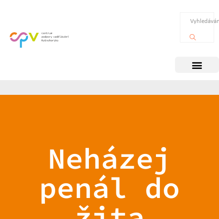
Neházej
penál do
žita