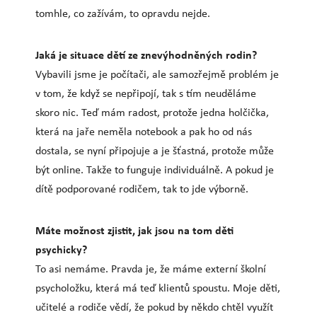
tomhle, co zažívám, to opravdu nejde.
Jaká je situace dětí ze znevýhodněných rodin?
Vybavili jsme je počítači, ale samozřejmě problém je
v tom, že když se nepřipojí, tak s tím neuděláme
skoro nic. Teď mám radost, protože jedna holčička,
která na jaře neměla notebook a pak ho od nás
dostala, se nyní připojuje a je šťastná, protože může
být online. Takže to funguje individuálně. A pokud je
dítě podporované rodičem, tak to jde výborně.
Máte možnost zjistit, jak jsou na tom děti
psychicky?
To asi nemáme. Pravda je, že máme externí školní
psycholožku, která má teď klientů spoustu. Moje děti,
učitelé a rodiče vědí, že pokud by někdo chtěl využít