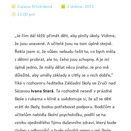
Zuzana Křivánková
2 dubna, 2021
12:00 pm
„Je čím dál těžší přimět děti, aby plnily úkoly. Vidíme,
že jsou unavené. A učitelé jsou na tom úplně stejně.
Řekla jsem si, že vůbec nebudu řešit to, co bych měla
s dětmi probrat, ale to, čeho jsou schopny. A je mi
úplně jedno, že měly dělat něco jiného. Je pro mě
důležité, aby uměly základy a cítily se v nich dobře,“
říká v rozhovoru ředitelka Základní školy ve Zruči nad
Ivana Stará
Sázavou
. Ta rozhodně nesedí v prázdné
škole s rukama v klíně a uvědomuje si, že až se děti
vrátí do školy, budou potřebovat podporu. Rodičům a
učitelům nabídla školní psycholožku, podílí se na
vzniku ojedinělého Týmu duševního zdraví, který bude
složen z odborníků a bude působit nejen v její škole,