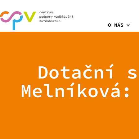
O NÁS
Dotační s
Melníková: