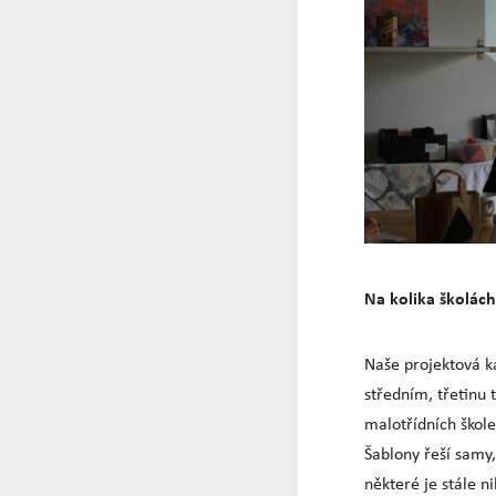
Na kolika školác
Naše projektová k
středním, třetinu 
malotřídních škol
Šablony řeší samy,
některé je stále n