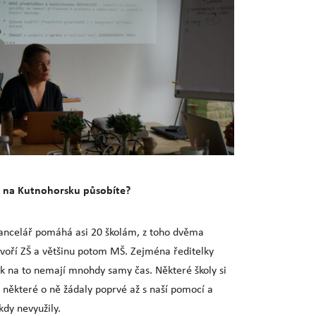
h na Kutnohorsku působíte?
ancelář pomáhá asi 20 školám, z toho dvěma
tvoří ZŠ a většinu potom MŠ. Zejména ředitelky
ek na to nemají mnohdy samy čas. Některé školy si
 některé o ně žádaly poprvé až s naší pomocí a
ikdy nevyužily.