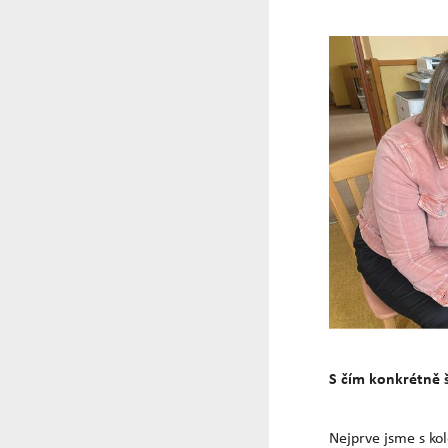
S čím konkrétně 
Nejprve jsme s ko