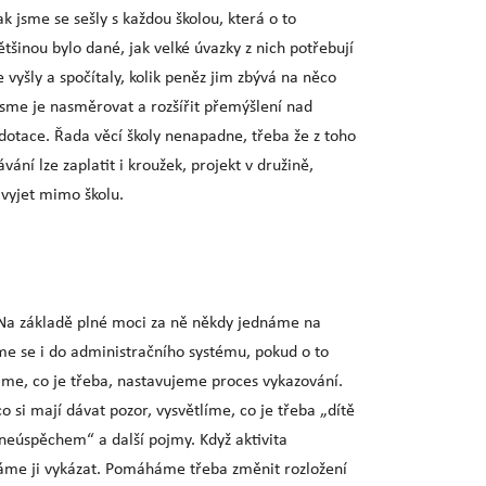
ak jsme se sešly s každou školou, která o to
ětšinou bylo dané, jak velké úvazky z nich potřebují
e vyšly a spočítaly, kolik peněz jim zbývá na něco
jsme je nasměrovat a rozšířit přemýšlení nad
otace. Řada věcí školy nenapadne, třeba že z toho
vání lze zaplatit i kroužek, projekt v družině,
 vyjet mimo školu.
Na základě plné moci za ně někdy jednáme na
e se i do administračního systému, pokud o to
áme, co je třeba, nastavujeme proces vykazování.
 si mají dávat pozor, vysvětlíme, co je třeba „dítě
neúspěchem“ a další pojmy. Když aktivita
me ji vykázat. Pomáháme třeba změnit rozložení