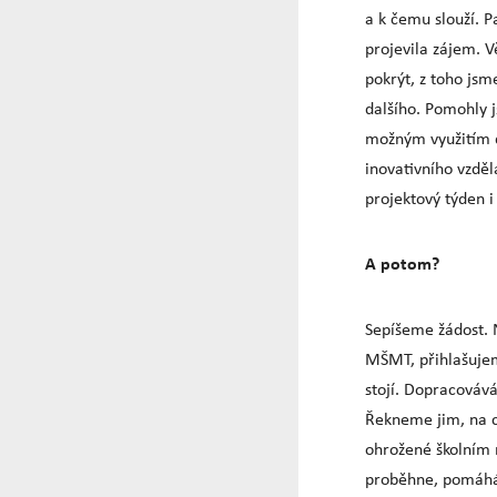
a k čemu slouží. P
projevila zájem. V
pokrýt, z toho jsm
dalšího. Pomohly 
možným využitím d
inovativního vzdělá
projektový týden i
A potom?
Sepíšeme žádost. 
MŠMT, přihlašujem
stojí. Dopracováv
Řekneme jim, na co
ohrožené školním 
proběhne, pomáhá