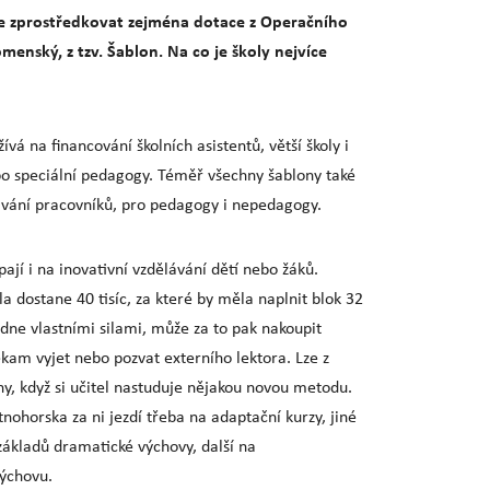
 zprostředkovat zejména dotace z Operačního
menský, z tzv. Šablon.
Na co je školy nejvíce
žívá na financování školních asistentů, větší školy i
o speciální pedagogy. Téměř všechny šablony také
lávání pracovníků, pro pedagogy i nepedagogy.
pají i na inovativní vzdělávání dětí nebo žáků.
la dostane 40 tisíc, za které by měla naplnit blok 32
ádne vlastními silami, může za to pak nakoupit
kam vyjet nebo pozvat externího lektora. Lze z
y, když si učitel nastuduje nějakou novou metodu.
tnohorska za ni jezdí třeba na adaptační kurzy, jiné
 základů dramatické výchovy, další na
ýchovu.