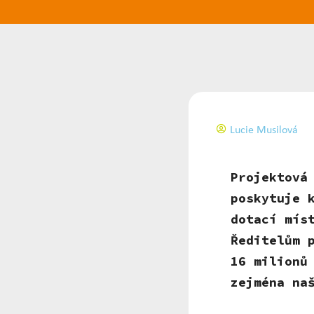
Lucie Musilová
Projektová
poskytuje 
dotací mís
Ředitelům 
16 milionů
zejména na