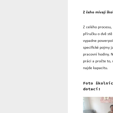
Z čeho mívají ško
Z celého procesu, 
příručku o dvě stě
vypadne powerpoin
specifické pojmy j
pracovní hodiny. N
práci a pročte to,
najde kapacitu.
Foto školní
dotací: