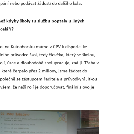
erpání nebo podávat žádosti do dalšího kola.
 než kdyby školy tu službu poptaly u jiných
celáří?
kol na Kutnohorsku máme v CPV k dispozici ke
lního průvodce škol, tedy člověka, který se školou,
tojí, úzce a dlouhodobě spolupracuje, zná ji. Třeba v
které čerpalo přes 2 miliony, jsme žádost do
společně se zástupcem ředitele a průvodkyní Jitkou
všem, že naší rolí je doporučovat, finální slovo je