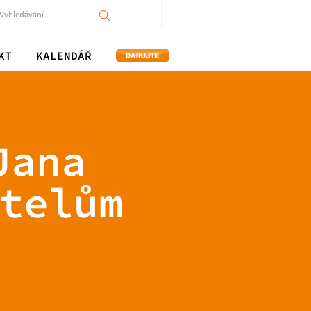
KT
KALENDÁŘ
Jana
telům