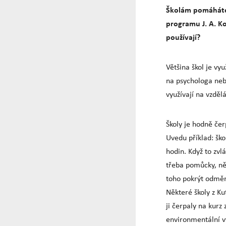
Školám pomáháte
programu J. A. Ko
používají?
Většina škol je vyu
na psychologa neb
využívají na vzdě
Školy je hodně čer
Uvedu příklad: ško
hodin. Když to zvl
třeba pomůcky, ně
toho pokrýt odměn
Některé školy z Ku
ji čerpaly na kurz
environmentální v