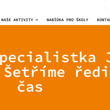
NAŠE AKTIVITY
NABÍDKA PRO ŠKOLY
KONTA
pecialistka 
 Šetříme ředi
čas