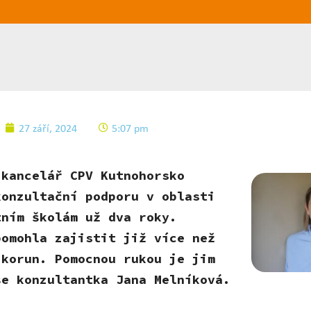
27 září, 2024
5:07 pm
 kancelář CPV Kutnohorsko
konzultační podporu v oblasti
tním školám už dva roky.
pomohla zajistit již více než
 korun. Pomocnou rukou je jim
še konzultantka Jana Melníková.