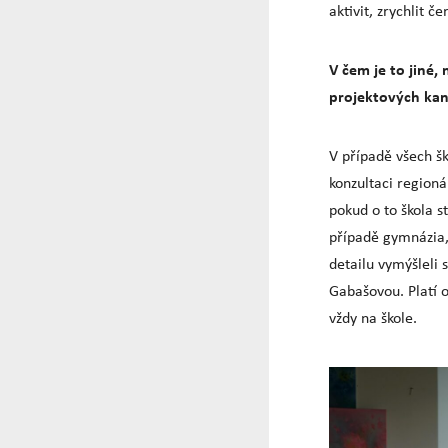
aktivit, zrychlit č
V čem je to jiné,
projektových kan
V případě všech š
konzultaci regioná
pokud o to škola s
případě gymnázia, 
detailu vymýšleli 
Gabašovou. Platí o
vždy na škole.