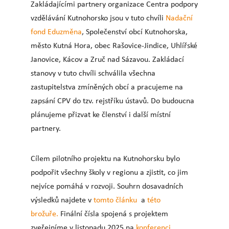
Zakládajícími partnery organizace Centra podpory
vzdělávání Kutnohorsko jsou v tuto chvíli
Nadační
fond Eduzměna
, Společenství obcí Kutnohorska,
město Kutná Hora, obec Rašovice-Jindice, Uhlířské
Janovice, Kácov a Zruč nad Sázavou. Zakládací
stanovy v tuto chvíli schválila všechna
zastupitelstva zmíněných obcí a pracujeme na
zapsání CPV do tzv. rejstříku ústavů. Do budoucna
plánujeme přizvat ke členství i další místní
partnery.
Cílem pilotního projektu na Kutnohorsku bylo
podpořit všechny školy v regionu a zjistit, co jim
nejvíce pomáhá v rozvoji. Souhrn dosavadních
výsledků najdete v
tomto článku
a
této
brožuře.
Finální čísla spojená s projektem
zveřejníme v listopadu 2025 na
konferenci