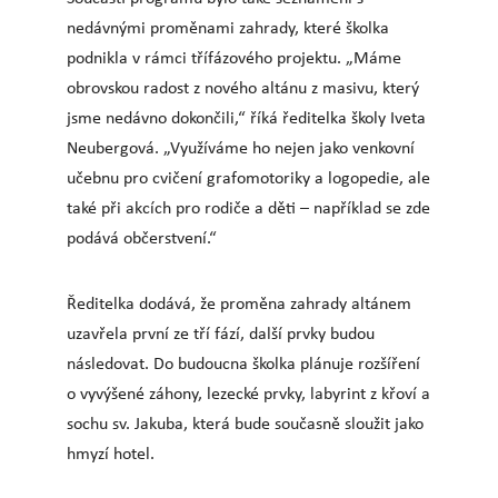
nedávnými proměnami zahrady, které školka
podnikla v rámci třífázového projektu. „Máme
obrovskou radost z nového altánu z masivu, který
jsme nedávno dokončili,“ říká ředitelka školy Iveta
Neubergová. „Využíváme ho nejen jako venkovní
učebnu pro cvičení grafomotoriky a logopedie, ale
také při akcích pro rodiče a děti – například se zde
podává občerstvení.“
Ředitelka dodává, že proměna zahrady altánem
uzavřela první ze tří fází, další prvky budou
následovat. Do budoucna školka plánuje rozšíření
o vyvýšené záhony, lezecké prvky, labyrint z křoví a
sochu sv. Jakuba, která bude současně sloužit jako
hmyzí hotel.