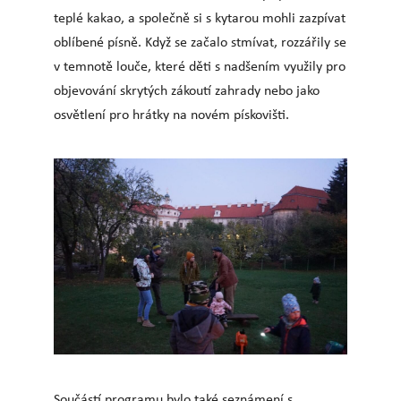
teplé kakao, a společně si s kytarou mohli zazpívat
oblíbené písně. Když se začalo stmívat, rozzářily se
v temnotě louče, které děti s nadšením využily pro
objevování skrytých zákoutí zahrady nebo jako
osvětlení pro hrátky na novém pískovišti.
Součástí programu bylo také seznámení s