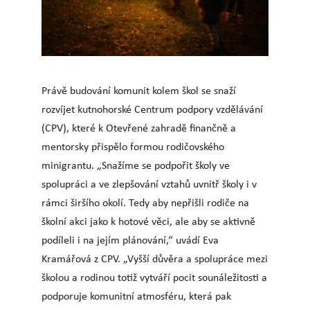
Právě budování komunit kolem škol se snaží
rozvíjet kutnohorské Centrum podpory vzdělávání
(CPV), které k Otevřené zahradě finančně a
mentorsky přispělo formou rodičovského
minigrantu. „Snažíme se podpořit školy ve
spolupráci a ve zlepšování vztahů uvnitř školy i v
rámci širšího okolí. Tedy aby nepřišli rodiče na
školní akci jako k hotové věci, ale aby se aktivně
podíleli i na jejím plánování,“ uvádí Eva
Kramářová z CPV. „Vyšší důvěra a spolupráce mezi
školou a rodinou totiž vytváří pocit sounáležitosti a
podporuje komunitní atmosféru, která pak