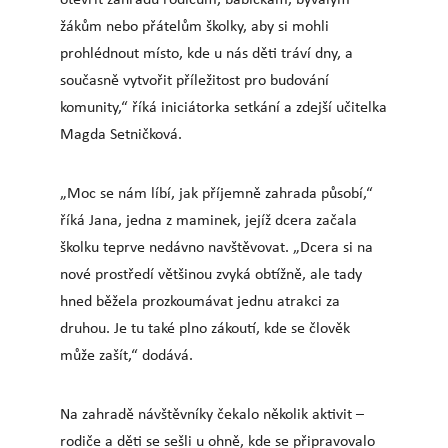
žákům nebo přátelům školky, aby si mohli
prohlédnout místo, kde u nás děti tráví dny, a
současně vytvořit příležitost pro budování
komunity,“ říká iniciátorka setkání a zdejší učitelka
Magda Setničková.
„Moc se nám líbí, jak příjemně zahrada působí,“
říká Jana, jedna z maminek, jejíž dcera začala
školku teprve nedávno navštěvovat. „Dcera si na
nové prostředí většinou zvyká obtížně, ale tady
hned běžela prozkoumávat jednu atrakci za
druhou. Je tu také plno zákoutí, kde se člověk
může zašít,“ dodává.
Na zahradě návštěvníky čekalo několik aktivit –
rodiče a děti se sešli u ohně, kde se připravovalo