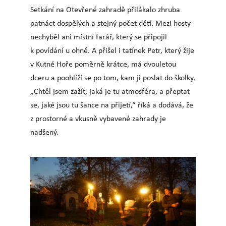
Setkání na Otevřené zahradě přilákalo zhruba
patnáct dospělých a stejný počet dětí. Mezi hosty
nechyběl ani místní farář, který se připojil
k povídání u ohně. A přišel i tatínek Petr, který žije
v Kutné Hoře poměrně krátce, má dvouletou
dceru a poohlíží se po tom, kam ji poslat do školky.
„Chtěl jsem zažít, jaká je tu atmosféra, a přeptat
se, jaké jsou tu šance na přijetí,“ říká a dodává, že
z prostorné a vkusně vybavené zahrady je
nadšený.