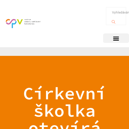
Církevní
školka
otevírá