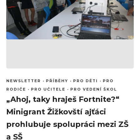
NEWSLETTER
·
PŘÍBĚHY
·
PRO DĚTI
·
PRO
RODIČE
·
PRO UČITELE
·
PRO VEDENÍ ŠKOL
„Ahoj, taky hraješ Fortnite?“
Minigrant Žižkovští ajťáci
prohlubuje spolupráci mezi ZŠ
a SŠ