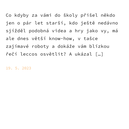
Co kdyby za vámi do školy přišel někdo
jen o pár let starší, kdo ještě nedávno
sjížděl podobná videa a hry jako vy, má
ale dnes větší know-how, v tašce
zajímavé roboty a dokáže vám blízkou
řečí leccos osvětlit? A ukázal […]
19. 5. 2023