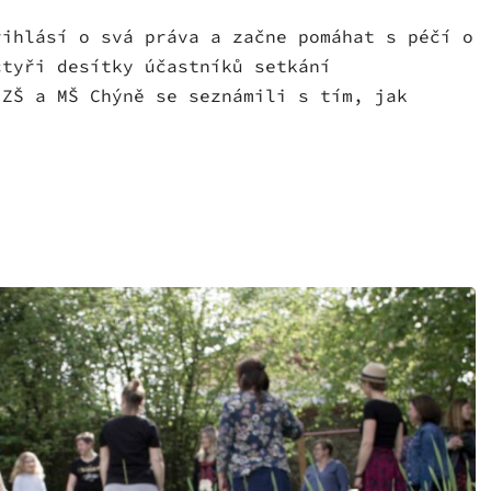
řihlásí o svá práva a začne pomáhat s péčí o
čtyři desítky účastníků setkání
 ZŠ a MŠ Chýně se seznámili s tím, jak