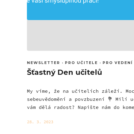
NEWSLETTER
·
PRO UČITELE
·
PRO VEDENÍ
Šťastný Den učitelů
My víme, že na učitelích záleží. Mo
sebeuvědomění a povzbuzení 💐 Milí 
vám dělá radost? Napište nám do kom
28. 3. 2023