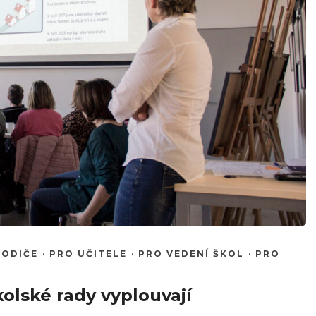
RODIČE
·
PRO UČITELE
·
PRO VEDENÍ ŠKOL
·
PRO
kolské rady vyplouvají