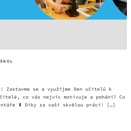
 ŠKOL
c! Zastavme se a využijme Den učitelů k
učitelé, co vás nejvíc motivuje a pohání? Co
entáře ⬇ Díky za vaši skvělou práci! […]