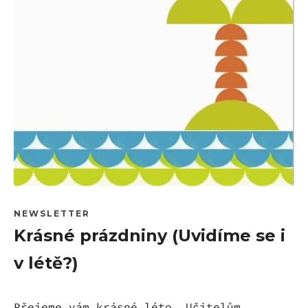
NEWSLETTER
Krásné prázdniny (Uvidíme se i
v létě?)
Přejeme vám krásné léto. Učitelům,