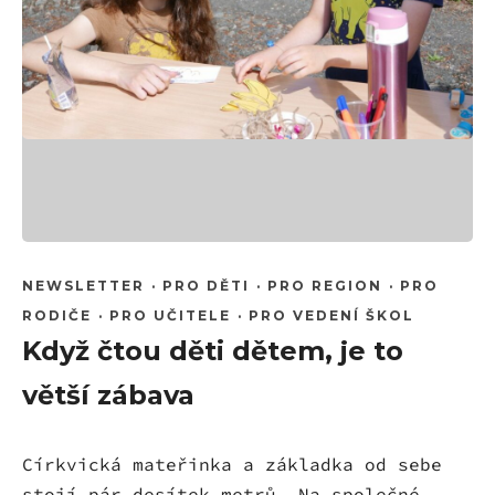
NEWSLETTER
·
PRO DĚTI
·
PRO REGION
·
PRO
RODIČE
·
PRO UČITELE
·
PRO VEDENÍ ŠKOL
Když čtou děti dětem, je to
větší zábava
Církvická mateřinka a základka od sebe
stojí pár desítek metrů. Na společné