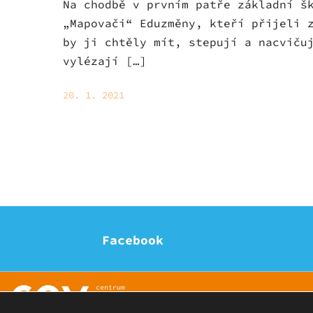
Na chodbě v prvním patře základní š
„Mapovači“ Eduzměny, kteří přijeli 
by ji chtěly mít, stepují a nacviču
vylézají […]
20. 1. 2021
Facebook
© Eduzmena region - všechna práva