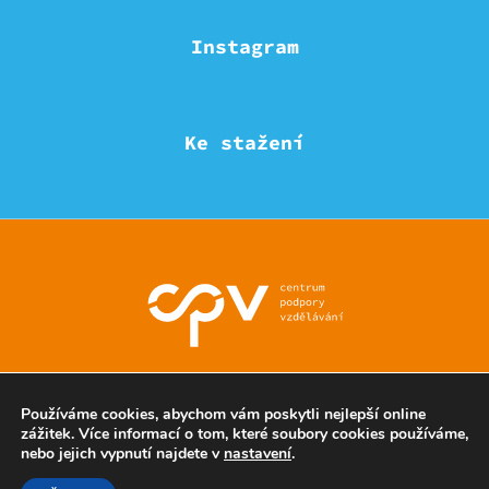
Instagram
Ke stažení
© Eduzmena region - všechna práva vyhrazena
Používáme cookies, abychom vám poskytli nejlepší online
zážitek. Více informací o tom, které soubory cookies používáme,
nebo jejich vypnutí najdete v
nastavení
.
Ochrana soukromí